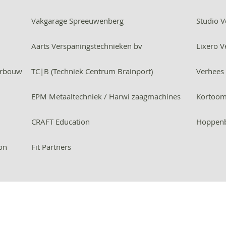
Vakgarage Spreeuwenberg
Studio V
Aarts Verspaningstechnieken bv
Lixero V
urbouw
TC|B (Techniek Centrum Brainport)
Verhees 
EPM Metaaltechniek / Harwi zaagmachines
Kortooms
CRAFT Education
Hoppenb
on
Fit Partners
info@bedrijvenroutedeurne.nl