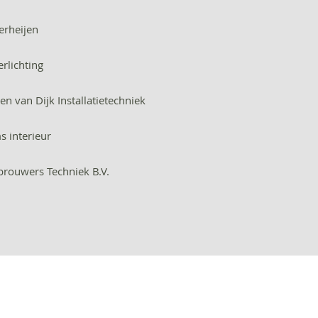
erheijen
erlichting
en van Dijk Installatietechniek
 interieur
rouwers Techniek B.V.
© 2026 Open Bedrijven Route