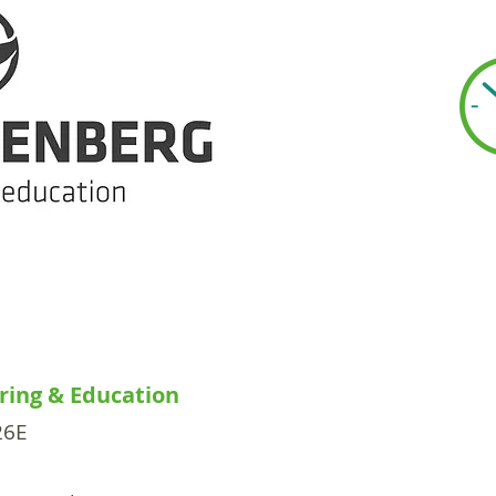
ing & Education
26E