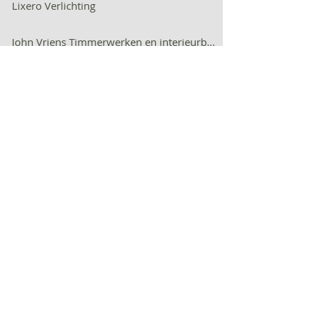
Lixero Verlichting
John Vriens Timmerwerken en interieurbouw
TC|B (Techniek Centrum Brainport)
Verhees en van Dijk Installatietechniek
Peelbouw
EPM Metaaltechniek / Harwi zaagmachines
Kortooms interieur
Berkers keukens
CRAFT Education